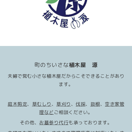
町のちいさな
植木屋 源
夫婦で営む小さな植木屋だからこそできることがあり
ます。
庭木剪定
、
草むしり
、
草刈り
、
伐採
、
抜根
、
空き家管
理
など
ご相談ください。
その他、
お墓参り代行
も承っております。